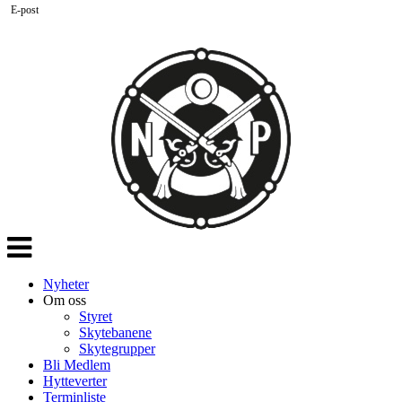
E-post
Veksle
navigasjon
Nyheter
Om oss
Styret
Skytebanene
Skytegrupper
Bli Medlem
Hytteverter
Terminliste