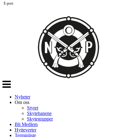
E-post
Veksle
navigasjon
Nyheter
Om oss
Styret
Skytebanene
Skytegrupper
Bli Medlem
Hytteverter
Terminliste