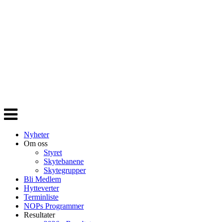
Veksle
navigasjon
Nyheter
Om oss
Styret
Skytebanene
Skytegrupper
Bli Medlem
Hytteverter
Terminliste
NOPs Programmer
Resultater