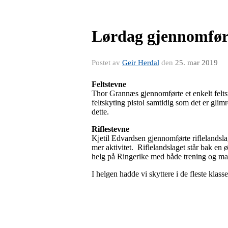
Lørdag gjennomført
Postet av
Geir Herdal
den
25. mar 2019
Feltstevne
Thor Grannæs gjennomførte et enkelt feltst
feltskyting pistol samtidig som det er glim
dette.
Riflestevne
Kjetil Edvardsen gjennomførte riflelandslag
mer aktivitet. Riflelandslaget står bak en
helg på Ringerike med både trening og ma
I helgen hadde vi skyttere i de fleste klas