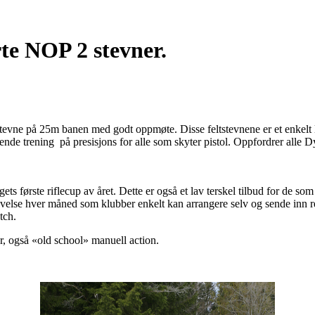
e NOP 2 stevner.
evne på 25m banen med godt oppmøte. Disse feltstevnene er et enkelt la
rende trening på presisjons for alle som skyter pistol. Oppfordrer alle D
ets første riflecup av året. Dette er også et lav terskel tilbud for de s
 øvelse hver måned som klubber enkelt kan arrangere selv og sende inn r
tch.
ser, også «old school» manuell action.