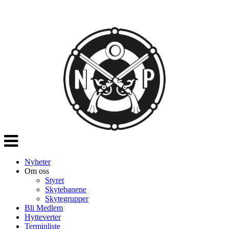
Veksle
navigasjon
Nyheter
Om oss
Styret
Skytebanene
Skytegrupper
Bli Medlem
Hytteverter
Terminliste