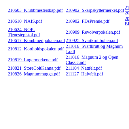
2
210603_Klubbmesterskap.pdf
210902_Skarpskyttermerket.pdf
20
2
210610_NAIS.pdf
210902_FDsPremie.pdf
Bl
210624_NOP-
210909_Revolverpokalen.pdf
Tjenestepistol.pdf
210617_Kombinertpokalen.pdf
210925_Svartkruttbollen.pdf
211016_Svartkrutt og Magnum
210812_Kortholdspokalen.pdf
1.pdf
211016_Magnum 2 og Open
210819_Lugermerkene.pdf
Classic.pdf
210821_StoreColtKanna.pdf
211104_Nattfelt.pdf
210826_Magnummugga.pdf
211127_Halvfelt.pdf