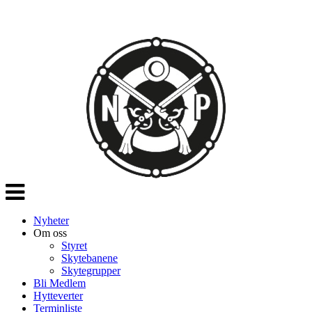
Veksle
navigasjon
Nyheter
Om oss
Styret
Skytebanene
Skytegrupper
Bli Medlem
Hytteverter
Terminliste