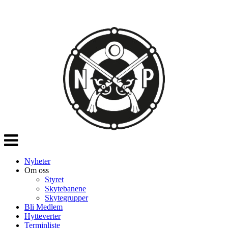
Veksle
navigasjon
Nyheter
Om oss
Styret
Skytebanene
Skytegrupper
Bli Medlem
Hytteverter
Terminliste