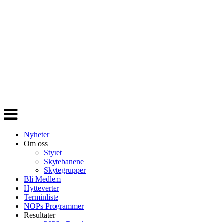
Veksle
navigasjon
Nyheter
Om oss
Styret
Skytebanene
Skytegrupper
Bli Medlem
Hytteverter
Terminliste
NOPs Programmer
Resultater