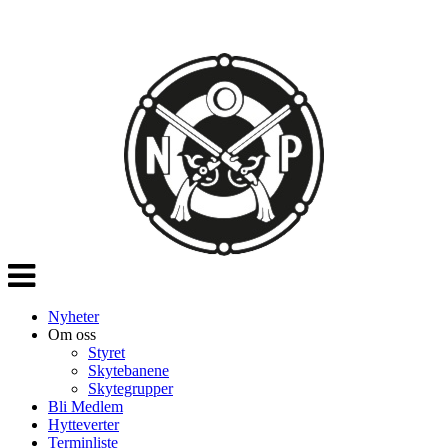
Veksle
navigasjon
Nyheter
Om oss
Styret
Skytebanene
Skytegrupper
Bli Medlem
Hytteverter
Terminliste