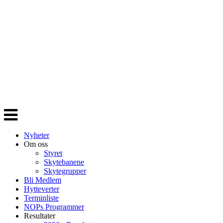
Veksle
navigasjon
Nyheter
Om oss
Styret
Skytebanene
Skytegrupper
Bli Medlem
Hytteverter
Terminliste
NOPs Programmer
Resultater