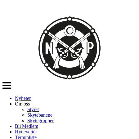
Veksle
navigasjon
Nyheter
Om oss
Styret
Skytebanene
Skytegrupper
Bli Medlem
Hytteverter
Terminliste