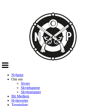
Veksle
navigasjon
Nyheter
Om oss
Styret
Skytebanene
Skytegrupper
Bli Medlem
Hytteverter
Terminliste