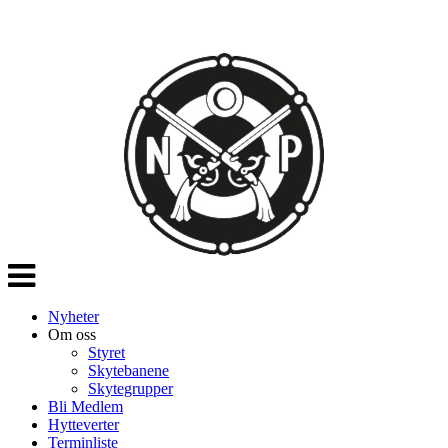
Veksle
navigasjon
Nyheter
Om oss
Styret
Skytebanene
Skytegrupper
Bli Medlem
Hytteverter
Terminliste