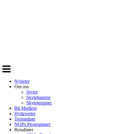
Veksle
navigasjon
Nyheter
Om oss
Styret
Skytebanene
Skytegrupper
Bli Medlem
Hytteverter
Terminliste
NOPs Programmer
Resultater