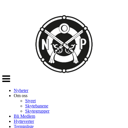
Veksle
navigasjon
Nyheter
Om oss
Styret
Skytebanene
Skytegrupper
Bli Medlem
Hytteverter
Terminliste