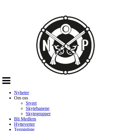
Veksle
navigasjon
Nyheter
Om oss
Styret
Skytebanene
Skytegrupper
Bli Medlem
Hytteverter
Terminliste