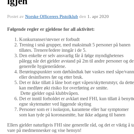
igjen
Postet av
Norske Officerers Pistolklub
den
1. apr 2020
Følgende regler er gjeldene for all aktivitet:
Konkurranser/stevner er forbudt
Trening i små grupper, med maksimalt 5 personer på banen
tillates. Trenere/ledere inngår i de 5.
Den enkelte er selv ansvarlig får å følge myndighetenes
pålegg når det gjelder avstand på 2m til andre personer og de
generelle hygienerådene.
Berøringspunkter som dørhåndtak bør vaskes med såpe/vann
eller desinfiseres før og etter bruk.
Det er ikke tillatt å låne bort eget våpen/skytterutstyr, da dette
kan medføre økt risiko for overføring av smitte.
Dette gjelder også klubbvåpen.
Det er inntil forholdet er avklart med FHI, kun tillatt å benytt
egne skytematter ved liggende skyting
Personer som er i isolasjon, karantene eller har symptomer
som kan tyde på koronasmitte, har ikke adgang til banen
Ellers gjelder naturligvis FHI sine generelle råd, og det er viktig å t
vare på medmennesker og vise hensyn!