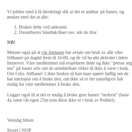
Vi jobber med å få tilrettelagt slik at det er anitbac på banen, og
ønsker med det at alle:
Bruker dette ved ankomst
Desinfiserer håndtak/låser osv. når de drar
NB!
Minner også på at
vår leietager
har avtale om bruk av alle våre
feltbaner på dagtid frem til 16:00, og de vil ha økt aktivitet i tiden
fremover. Våre medlemmer må respektere dette og ikke "presse seg
inn" på baner selv om de umiddelbart virker til ikke å være i bruk.
Om f.eks. feltbaner 1 ikke brukes så kan man spørre høflig om de
har intensjon om å bruke den, om ikke så er det naturligvis fult
mulig for våre medlemmer å bruke den.
Legger også til at det er mulig å bruke grus banen "nederst" (bane
4), samt vår egen 25m (om disse ikke er i bruk av Politiet).
Vennlig hilsen
Styret i NOP